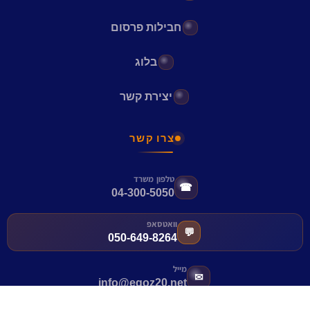
חבילות פרסום
בלוג
יצירת קשר
צרו קשר
טלפון משרד
☎
04-300-5050
וואטסאפ
💬
050-649-8264
מייל
✉
info@egoz20.net