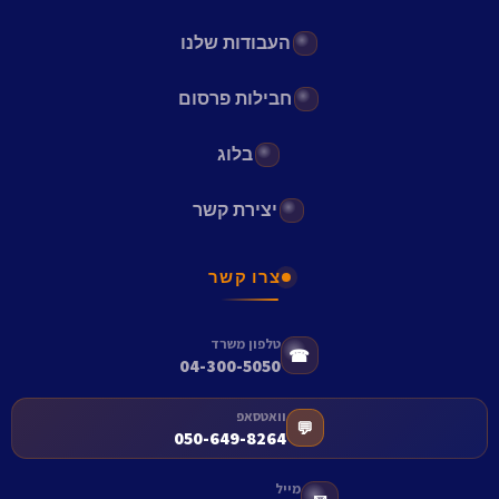
העבודות שלנו
חבילות פרסום
בלוג
יצירת קשר
צרו קשר
טלפון משרד
☎
04-300-5050
וואטסאפ
💬
050-649-8264
מייל