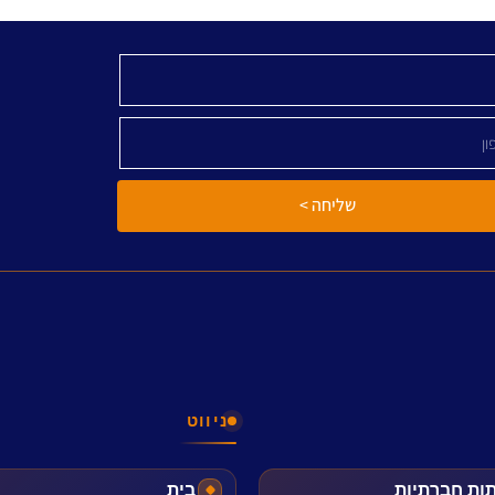
שליחה >
ניווט
תות חברתיות
בית