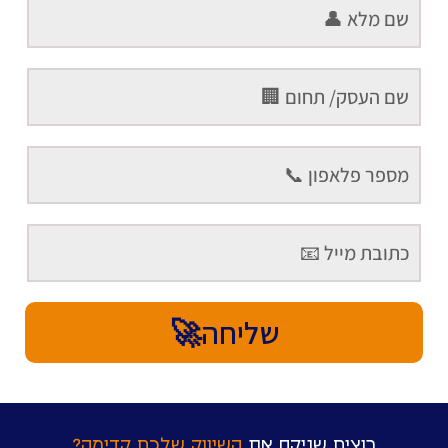
שליחה🚀
רוצים שניקח את
השיווק שלכם קדימה?