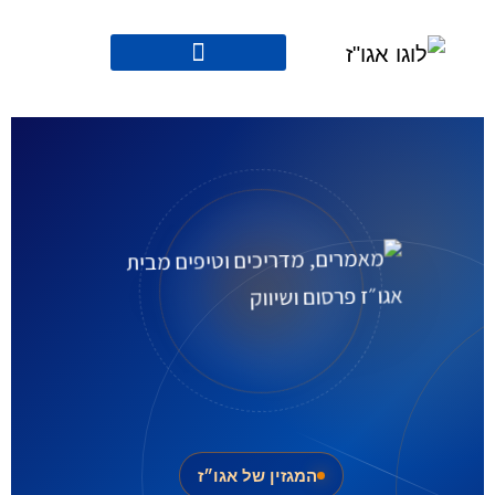
המגזין של אגו״ז