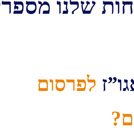
ות שלנו מספרי
ו”ז
לפרסום
ם?