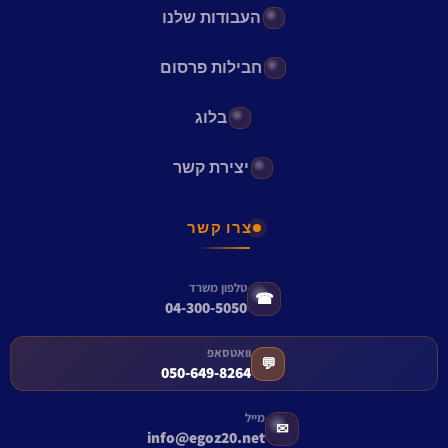
העבודות שלנו
חבילות פרסום
בלוג
יצירת קשר
צרו קשר
טלפון משרד
☎
04-300-5050
וואטסאפ
💬
050-649-8264
מייל
✉
info@egoz20.net