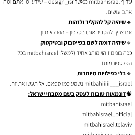
עדיף mitbahisrael מאשר design_isr – שידעו מי אתם ומה
אתם עושים.
🔹
שיהיה קל להקליד ולזהות
אם צריך להסביר אותו בטלפון – הוא לא נכון.
🔹
שיהיה דומה לשם בפייסבוק ובטיקטוק
ככה בונים זיהוי מותג אחיד (למשל: mitbahisrael בכל
הפלטפורמות).
🔹
בלי כפילויות מיותרות
mitbahiiiii___israel נשמע כמו ספאם. אל תעשו את זה.
🧠
דוגמאות טובות לעסק בשם מטבחי ישראל:
mitbahisrael
mitbahisrael_official
mitbahisrael.telaviv
mitbahisrael.design