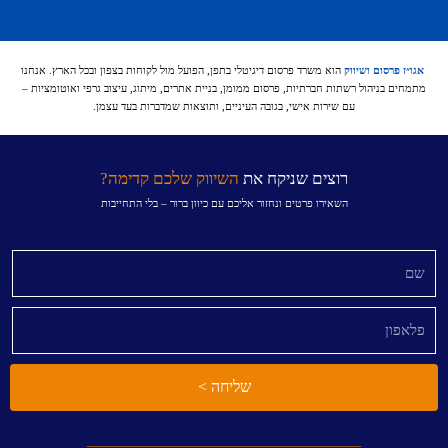
אגו״ז פרסום ושיווק
הוא משרד פרסום דיגיטלי בתפן, הפועל מול לקוחות בצפון ובכל הארץ. אנחנו
מתמחים בניהול רשתות חברתיות, פרסום ממומן, בניית אתרים, מיתוג, עיצוב גרפי ואוטומציות –
עם שירות אישי, בגובה העיניים, ותוצאות שמדברות בעד עצמן.
רוצים שניקח את
השיווק שלכם קדימה?
השאירו פרטים ונחזור אליכם עם כיוון ברור – בלי התחייבות
שליחה >