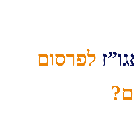
ו”ז
לפרסום
ם?